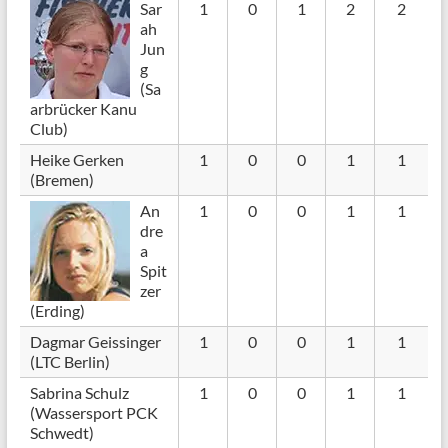
Sar
1
0
1
2
2
ah
Jun
g
(Sa
arbrücker Kanu
Club)
Heike Gerken
1
0
0
1
1
(Bremen)
An
1
0
0
1
1
dre
a
Spit
zer
(Erding)
Dagmar Geissinger
1
0
0
1
1
(LTC Berlin)
Sabrina Schulz
1
0
0
1
1
(Wassersport PCK
Schwedt)