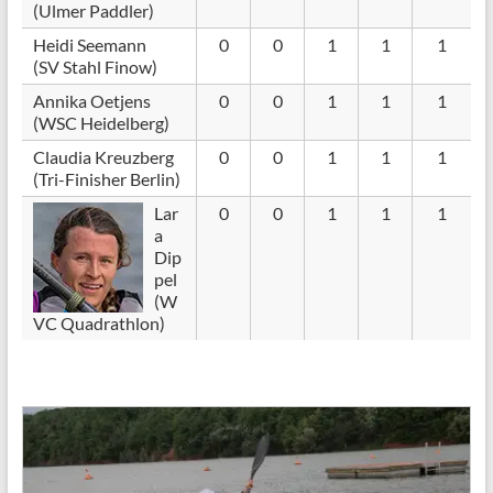
(Ulmer Paddler)
Heidi Seemann
0
0
1
1
1
(SV Stahl Finow)
Annika Oetjens
0
0
1
1
1
(WSC Heidelberg)
Claudia Kreuzberg
0
0
1
1
1
(Tri-Finisher Berlin)
Lar
0
0
1
1
1
a
Dip
pel
(W
VC Quadrathlon)