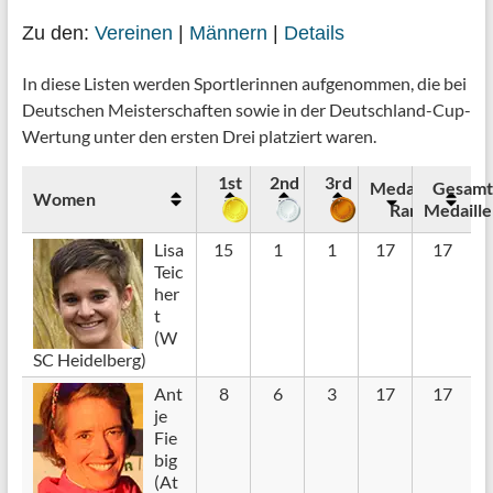
Zu den:
Vereinen
|
Männern
|
Details
In diese Listen werden Sportlerinnen aufgenommen, die bei
Deutschen Meisterschaften sowie in der Deutschland-Cup-
Wertung unter den ersten Drei platziert waren.
1st
2nd
3rd
Medaillen
Gesam
Women
Rang
Medaill
Lisa
15
1
1
17
17
Teic
her
t
(W
SC Heidelberg)
Ant
8
6
3
17
17
je
Fie
big
(At