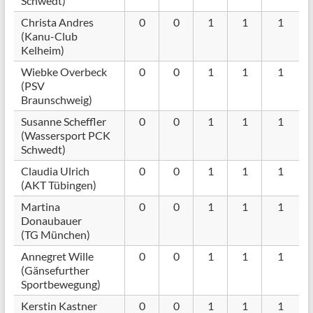
Schwedt)
Christa Andres
0
0
1
1
1
(Kanu-Club
Kelheim)
Wiebke Overbeck
0
0
1
1
1
(PSV
Braunschweig)
Susanne Scheffler
0
0
1
1
1
(Wassersport PCK
Schwedt)
Claudia Ulrich
0
0
1
1
1
(AKT Tübingen)
Martina
0
0
1
1
1
Donaubauer
(TG München)
Annegret Wille
0
0
1
1
1
(Gänsefurther
Sportbewegung)
Kerstin Kastner
0
0
1
1
1