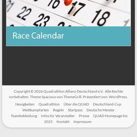
Copyright © 2026
Quadrathlon Allianz Deutschland e.V.
. Alle Rechte
vorbehalten. Theme
Spacious
von ThemeGrill. Präsentiert von:
WordPress
.
Neuigkeiten
Quadrathlon
Über die QUAD
Deutschland-Cup
Wettkampfarten
Regeln
Startpass
Deutsche Meister
Teambekleidung
Infos für Veranstalter
Presse
QUAD Homepage bis
2025
Kontakt
Impressum