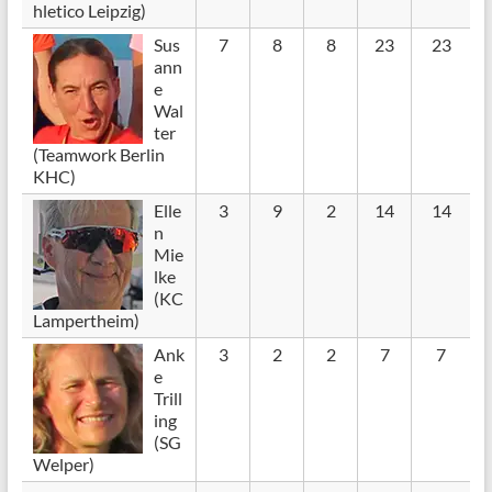
hletico Leipzig)
Sus
7
8
8
23
23
ann
e
Wal
ter
(Teamwork Berlin
KHC)
Elle
3
9
2
14
14
n
Mie
lke
(KC
Lampertheim)
Ank
3
2
2
7
7
e
Trill
ing
(SG
Welper)