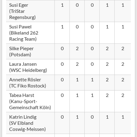
Susi Eger
1
0
0
1
1
(TriStar
Regensburg)
Susi Pawel
1
0
0
1
1
(Bikeland 262
Racing Team)
Silke Pieper
0
2
0
2
2
(Potsdam)
Laura Jansen
0
2
0
2
2
(WSC Heidelberg)
Annette Rösler
0
1
1
2
2
(TC Fiko Rostock)
Tabea Harst
0
1
1
2
2
(Kanu-Sport-
Gemeinschaft Köln)
Katrin Lindig
0
1
0
1
1
(SV Elbland
Coswig-Meissen)