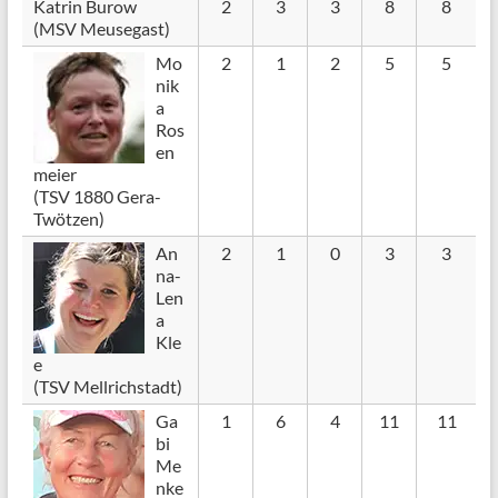
Katrin Burow
2
3
3
8
8
(MSV Meusegast)
Mo
2
1
2
5
5
nik
a
Ros
en
meier
(TSV 1880 Gera-
Twötzen)
An
2
1
0
3
3
na-
Len
a
Kle
e
(TSV Mellrichstadt)
Ga
1
6
4
11
11
bi
Me
nke