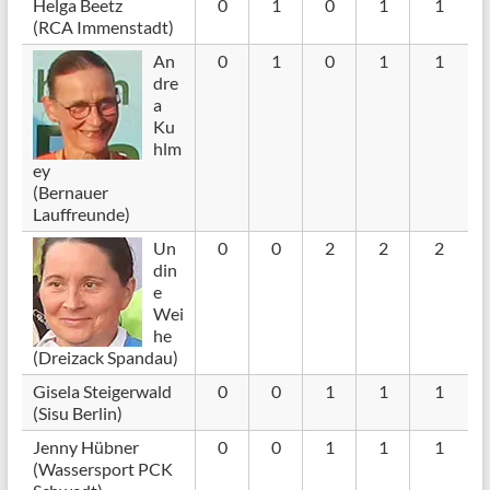
Helga Beetz
0
1
0
1
1
(RCA Immenstadt)
An
0
1
0
1
1
dre
a
Ku
hlm
ey
(Bernauer
Lauffreunde)
Un
0
0
2
2
2
din
e
Wei
he
(Dreizack Spandau)
Gisela Steigerwald
0
0
1
1
1
(Sisu Berlin)
Jenny Hübner
0
0
1
1
1
(Wassersport PCK