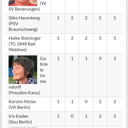
(W
SV Beverungen)
Silke Harenberg
1
2
2
5
5
(PSV
Braunschweig)
Heike Steininger
1
2
2
5
5
(TG 1848 Bad
Waldsee)
Ga
1
1
1
3
3
brie
le
Im
me
ndorff
(Preußen Kanu)
Kerstin Niclas
1
1
0
2
2
(VK Berlin)
Iris Kaden
1
0
1
2
2
(Sisu Berlin)