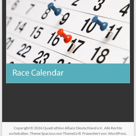
Copyright © 2026
Quadrathlon Allianz Deutschland e.V.
. Alle Rechte
vorbehalten. Theme
Spacious
von ThemeGrill. Präsentiert von:
WordPress
.