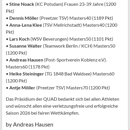
•
Stine Noack
(KC Potsdam) Frauen 23-39 Jahre (1200
Pkt)
•
Dennis Möller
(Preetzer TSV) Masters40 (1189 Pkt)
•
Anna-Lena Klee
(TSV Mellrichstadt) Masters40 (1200
Pkt)
•
Lars Koch
(WSV Beverungen) Masters50 (1101 Pkt)
•
Susanne Walter
(Teamwork Berlin / KCH) Masters50
(1200 Pkt)
•
Andreas Hausen
(Post-Sportverein Koblenz e.V).
Masters60 (1178 Pkt)
•
Heike Steininger
(TG 1848 Bad Waldsee) Masters60
(1200 Pkt)
•
Antje Möller
(Preetzer TSV) Masters70 (1200 Pkt)
Das Präsidium der QUAD bedankt sich bei allen Athleten
und wünscht allen eine verletzungsfreie und erfolgreiche
Saison 2026 bei fairen Wettkämpfen.
by Andreas Hausen